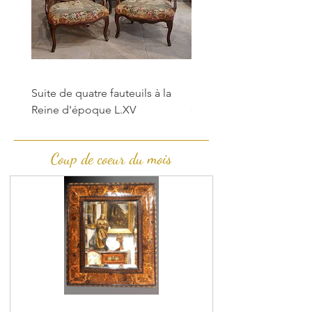
Suite de quatre fauteuils à la
Baromètre thermomètre
Reine d'époque L.XV
doré d'époque XVIII°
Coup de coeur du mois