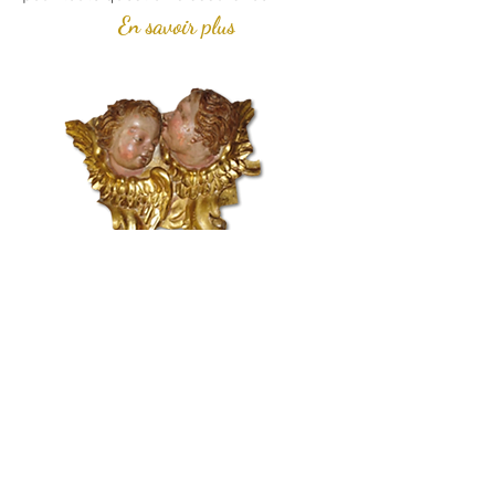
En savoir plus
CONTACTEZ-NOUS
6 rue Auguste Compte 69002 Lyon
gerardin.cie @gmail.com
Tél :
04 78 37 61 49
/
06 24 24 05 06
SUIVEZ-NOUS
HORAIRES D'OUVERTURE