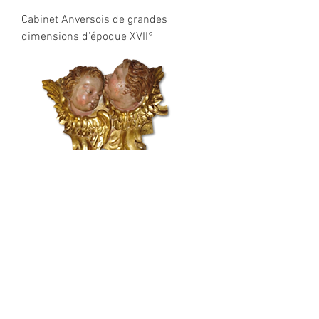
Cabinet Anversois de grandes
dimensions d'époque XVII°
CONTACTEZ-NOUS
6 rue Auguste Compte 69002 Lyon
gerardin.cie @gmail.com
Tél :
04 78 37 61 49
/
06 24 24 05 06
SUIVEZ-NOUS
HORAIRES D'OUVERTURE