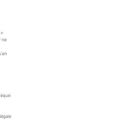
 «
r ne
s'en
chèque
légale