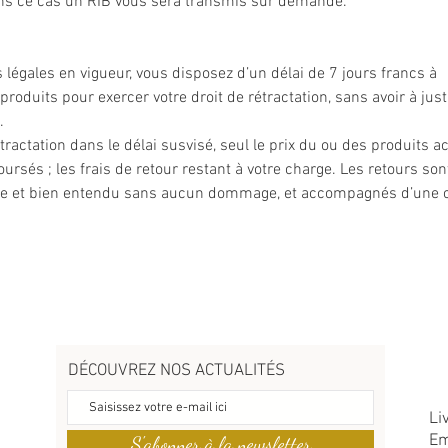
ans ce cas un RIB vous sera transmis sur demande.
égales en vigueur, vous disposez d’un délai de 7 jours francs à
roduits pour exercer votre droit de rétractation, sans avoir à justi
.
tractation dans le délai susvisé, seul le prix du ou des produits a
oursés ; les frais de retour restant à votre charge. Les retours son
gine et bien entendu sans aucun dommage, et accompagnés d’une 
DÉCOUVREZ NOS ACTUALITÉS
Li
Em
S'abonner à la newsletter