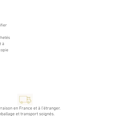
fier
chetés
t à
copie
vraison en France et à l’étranger.
ballage et transport soignés.