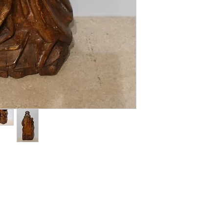
une abondante barb
chevelure longue e
épaules sous un cha
emblème des pèler
Depuis l'Antiquité, 
pour se protéger de
et des maladies. Po
coquille s’est impo
Saint-Jacques, dont
l'accrochaient à leu
ou encore leur bour
le symbole des pèl
Compostelle. Elle l
des autres voyageur
et demander l'aumô