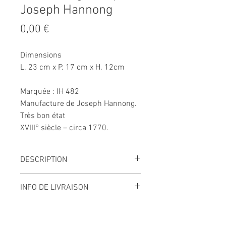
Joseph Hannong
Prix
0,00 €
Dimensions
L. 23 cm x P. 17 cm x H. 12cm
Marquée : IH 482
Manufacture de Joseph Hannong.
Très bon état
XVIII° siècle – circa 1770.
DESCRIPTION
Ravissante saucière ovale à bord
INFO DE LIVRAISON
contourné sur piédouche en
faïence de Strasbourg et marquée
Livraison en France et à l’étranger.
IH 482 pour Joseph Hannong.
Emballage et transport soignés.