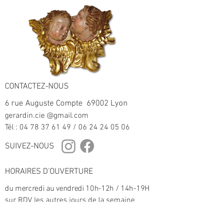
Elle est munie de deux anses
Contactez-nous pour obtenir plus
latérales en forme de rinceaux
d’information.
rocaille peignées pourpre et
présente un décor floral de petit
feu polychrome en bouquets de
''fleurs chatironnées''.
Notre clin d’œil
CONTACTEZ-NOUS
Le XVIIIe siècle représente l'âge
6 rue Auguste Compte 69002 Lyon
d'or de l'artisanat strasbourgeois.
gerardin.cie @gmail.com
La période est fortement marquée
Tél :
04 78 37 61 49
/
06 24 24 05 06
par l'œuvre de la famille Hannong.
Trois générations de la famille
SUIVEZ-NOUS
Hannong ( Charles-François
Hannong, Paul Hannong et Joseph
HORAIRES D'OUVERTURE
Hannong) ont fondé et dirigé entre
du mercredi au vendredi 10h-12h / 14h-19H
1721 et 1784 les manufactures de
sur RDV les autres jours de la semaine
faïence de Strasbourg et Haguenau
en Alsace, et la manufacture de