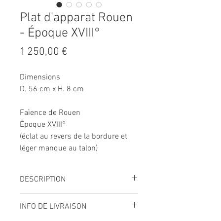
Plat d'apparat Rouen
- Époque XVIII°
Prix
1 250,00 €
Dimensions
D. 56 cm x H. 8 cm
Faïence de Rouen
Époque XVIII°
(éclat au revers de la bordure et
léger manque au talon)
DESCRIPTION
Très grand plat d'apparat
INFO DE LIVRAISON
circulaire en faïence de Rouen au