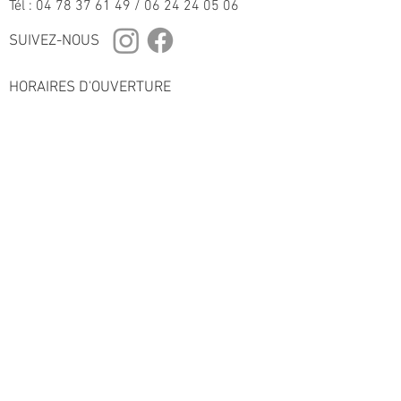
Tél :
04 78 37 61 49
/
06 24 24 05 06
SUIVEZ-NOUS
HORAIRES D'OUVERTURE
du mercredi au vendredi 10h-12h / 14h-19H
sur RDV les autres jours de la semaine
Livraison en France et à l’étranger.
Emballage et transport soignés.
Contactez-nous pour obtenir plus
d’information.
Antiquaire et Expert à la Chambre
Nationaledes Experts Spécialisés
en objets d'art et de collection.