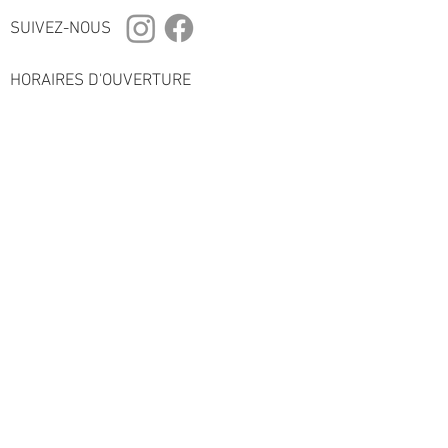
allure très élancée en font un très
SUIVEZ-NOUS
beau siège de collection.
HORAIRES D'OUVERTURE
du mercredi au vendredi 10h-12h / 14h-19H
sur RDV les autres jours de la semaine
Livraison en France et à l’étranger.
Emballage et transport soignés.
Contactez-nous pour obtenir plus
d’information.
Antiquaire et Expert à la Chambre
Nationaledes Experts Spécialisés
en objets d'art et de collection.